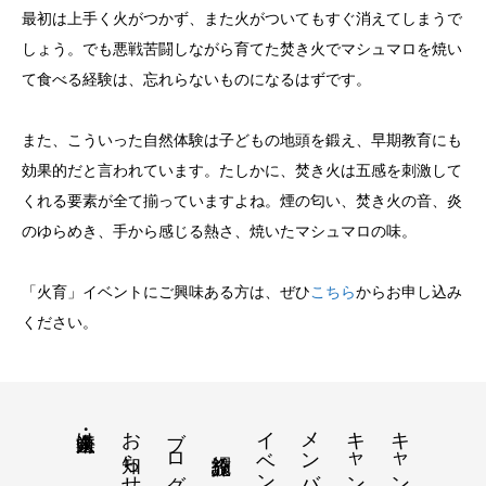
最初は上手く火がつかず、また火がついてもすぐ消えてしまうで
しょう。でも悪戦苦闘しながら育てた焚き火でマシュマロを焼い
て食べる経験は、忘れらないものになるはずです。
また、こういった自然体験は子どもの地頭を鍛え、早期教育にも
効果的だと言われています。たしかに、焚き火は五感を刺激して
くれる要素が全て揃っていますよね。煙の匂い、焚き火の音、炎
のゆらめき、手から感じる熱さ、焼いたマシュマロの味。
「火育」イベントにご興味ある方は、ぜひ
こちら
からお申し込み
ください。
お知らせ
ブログ
イベント一覧
メンバー宿泊
キャンプ講習
法人・企業向け