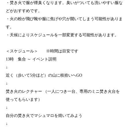
・焚き火で服が煙臭くなります。臭いがついても洗いやすい服な
どがおすすめです。
・火の粉が飛び靴や服に焦げや穴が開いてしまう可能性がありま
す。
・天候によりスケジュールを一部変更する可能性があります。
＜スケジュール＞ ※時間は目安です
13時 集合 ～ イベント説明
↓
近く（歩いて5分ほど）の山に枝拾いへGO
↓
焚き火のレクチャー （一人につき一台、専用のミニ焚き火台を
使ってもらいます）
↓
自分の焚き火でマシュマロを焼いてみよう
↓