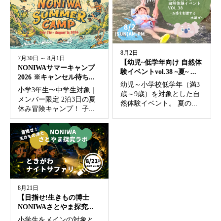
8月2日
7月30日 ～ 8月1日
【幼児~低学年向け 自然体
NONIWAサマーキャンプ
験イベントvol.38 ~夏~ ...
2026 ※キャンセル待ち...
幼児～小学校低学年（満3
小学3年生〜中学生対象｜
歳～9歳）を対象とした自
メンバー限定 2泊3日の夏
然体験イベント。 夏の...
休み冒険キャンプ！ 子...
8月21日
【目指せ!生きもの博士
NONIWAさとやま探究...
小学生をメインの対象と