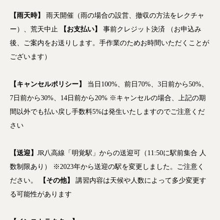
【
雨天時】
雨天開催（雨の場合の設営、撤収の方法をレクチャ
ー）、荒天中止
【お支払い】
事前クレジット決済 （お申込み
後、ご案内をお送りします。手作業のためお時間いただくことが
ございます）
【キャンセルポリシー】
当日100%、前日70%、3日前から50%、
7日前から30%、14日前から20%
※
キャンセルの場合、上記の期
間以外でも払い戻し手数料
5%
は発生いたしますのでご注意くだ
さい
【送迎】
JR八高線「明覚駅」からの送迎可（11:50に駅前集合 人
数制限あり） ※2023年から送迎の駅を変更しました。ご注意く
ださい。
【その他】
講習内容は天候や人数によって多少変更す
る可能性があります