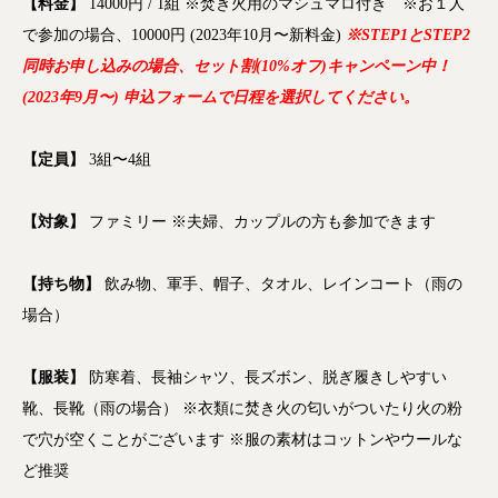
【料金】
14000円 / 1組 ※焚き火用のマシュマロ付き ※お１人
で参加の場合、10000円 (2023年10月〜新料金)
※STEP1とSTEP2
同時お申し込みの場合、セット割(10%オフ)キャンペーン中！
(2023年9月〜) 申込フォームで日程を選択してください。
【定員】
3組〜4組
【対象】
ファミリー ※夫婦、カップルの方も参加できます
【持ち物】
飲み物、軍手、帽子、タオル、レインコート（雨の
場合）
【服装】
防寒着、長袖シャツ、長ズボン、脱ぎ履きしやすい
靴、長靴（雨の場合） ※衣類に焚き火の匂いがついたり火の粉
で穴が空くことがございます ※服の素材はコットンやウールな
ど推奨