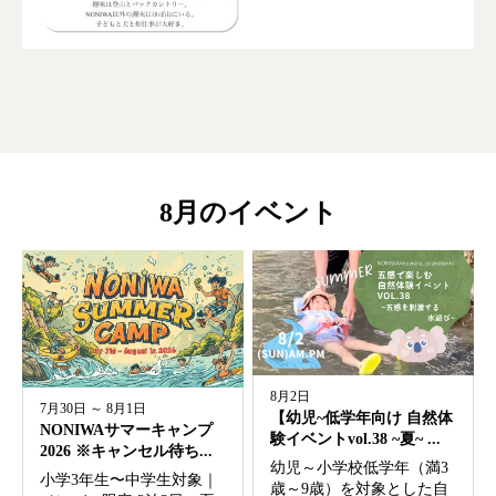
8月のイベント
8月2日
7月30日 ～ 8月1日
【幼児~低学年向け 自然体
NONIWAサマーキャンプ
験イベントvol.38 ~夏~ ...
2026 ※キャンセル待ち...
幼児～小学校低学年（満3
小学3年生〜中学生対象｜
歳～9歳）を対象とした自