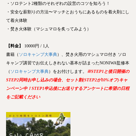
・ソロテント2種類のそれぞれの設営のコツを知ろう！
・安全な薪割りの方法〜マッチとおうちにあるものを着火剤にし
て着火体験
・焚き火体験（マシュマロを炙ってみよう）
【料金】
10000円 / 1人
書籍（
ソロキャンプ大事典
）、焚き火用のマシュマロ付き ソロ
キャンプ講習でお伝えしきれ
ない基本が詰まったNONIWA監修本
（
ソロキャンプ大事典
）をお付けします。
※STEP1と後日開催の
STEP2同時お申し込みの場合、セット割(STEP2が10%オフ)キャ
ンペーン中！STEP1申込後にお送りするアンケートに希望の日程
をご記載ください