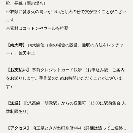
靴、長靴（雨の場合）
※衣類に焚き火の匂いがついたり火の粉で穴が空くことがござい
ます
※素材はコットンやウールを推奨
【雨天時】
雨天開催（雨の場合の設営、撤収の方法をレクチャ
ー）、荒天中止
【お支払い】
事前クレジットカード決済 （お申込み後、ご案内
をお送りします。手作業のためお時間いただくことがございま
す）
【送迎】
JR八高線「明覚駅」からの送迎可（13:00に駅前集合 人
数制限あり）
【アクセス】
埼玉県ときがわ町別所44-4（詳細は追ってご連絡し