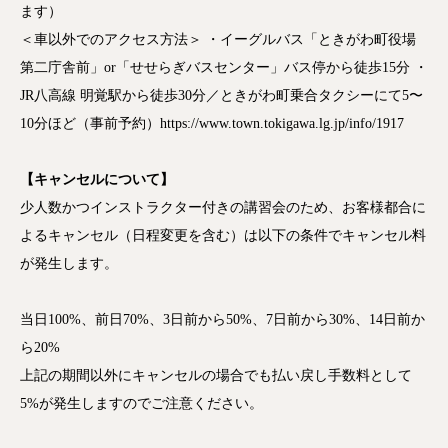
ます）
＜車以外でのアクセス方法＞ ・イーグルバス「ときがわ町役場
第二庁舎前」or「せせらぎバスセンター」バス停から徒歩15分 ・
JR八高線 明覚駅から徒歩30分／ときがわ町乗合タクシーにて5〜
10分ほど（事前予約）https://www.town.tokigawa.lg.jp/info/1917
【キャンセルについて】
少人数かつインストラクター付きの講習会のため、お客様都合に
よるキャンセル（日程変更を含む）は以下の条件でキャンセル料
が発生します。
当日100%、前日70%、3日前から50%、7日前から30%、14日前か
ら20%
上記の期間以外にキャンセルの場合でも払い戻し手数料として
5%が発生しますのでご注意ください。