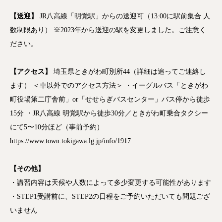
【送迎】
JR八高線「明覚駅」からの送迎可（13:00に駅前集合 人
数制限あり） ※2023年から送迎の駅を変更しました。ご注意く
ださい。
【アクセス】
埼玉県ときがわ町別所44（詳細は追ってご連絡し
ます）
＜車以外でのアクセス方法＞ ・イーグルバス「
ときがわ
町役場第二庁舎前」or「せせらぎバスセンター」
バス停から徒歩
15分
・JR八高線 明覚駅から徒歩30分／ときがわ町乗合タクシー
にて5〜10分ほど（事前予約）
https://www.town.tokigawa.lg.jp/info/1917
【その他】
・講習内容は天候や人数によって多少変更する可能性があります
・STEP1受講前に、STEP2の日程をご予約いただいても問題ござ
いません