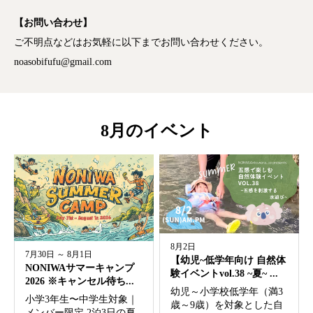
【お問い合わせ】
ご不明点などはお気軽に以下までお問い合わせください。
noasobifufu@gmail.com
8月のイベント
8月2日
7月30日 ～ 8月1日
【幼児~低学年向け 自然体
NONIWAサマーキャンプ
験イベントvol.38 ~夏~ ...
2026 ※キャンセル待ち...
幼児～小学校低学年（満3
小学3年生〜中学生対象｜
歳～9歳）を対象とした自
メンバー限定 2泊3日の夏