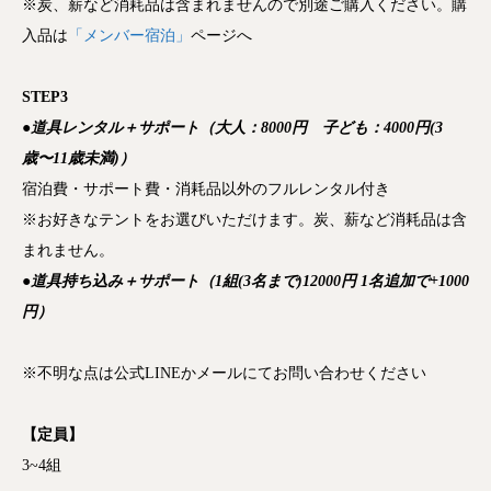
※炭、薪など消耗品は含まれませんので別途ご購入ください。購
入品は
「メンバー宿泊」
ページへ
STEP3
●道具レンタル＋サポート（大人：8000円 子ども：4000円(3
歳〜11歳未満)）
宿泊費・サポート費・消耗品以外のフルレンタル付き
※お好きなテントをお選びいただけます。炭、薪など消耗品は含
まれません。
●道具持ち込み＋サポート（1組(3名まで)12000円 1名追加で+1000
円）
※不明な点は公式LINEかメールにてお問い合わせください
【定員】
3~4組