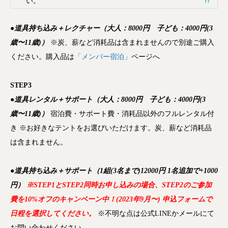
い。
●道具持ち込み＋レクチャー（大人：8000円 子ども：4000円(3
歳〜11歳)）
※炭、薪など消耗品は含まれませんので別途ご購入
ください。購入品は
「メンバー宿泊」
ページへ
STEP3
●道具レンタル＋サポート（大人：8000円 子ども：4000円(3
歳〜11歳)）
宿泊費・サポート費・消耗品以外のフルレンタル付
き ※お好きなテントをお選びいただけます。炭、薪など消耗品
は含まれません。
●道具持ち込み＋サポート（1組(3名まで)12000円 1名追加で+1000
円）
※STEP1とSTEP2同時お申し込みの場合、STEP2のご参加
費を10%オフのキャンペーン中！(2023年9月〜) 申込フォームで
日程を選択してください。
※不明な点は公式LINEかメールにて
お問い合わせください