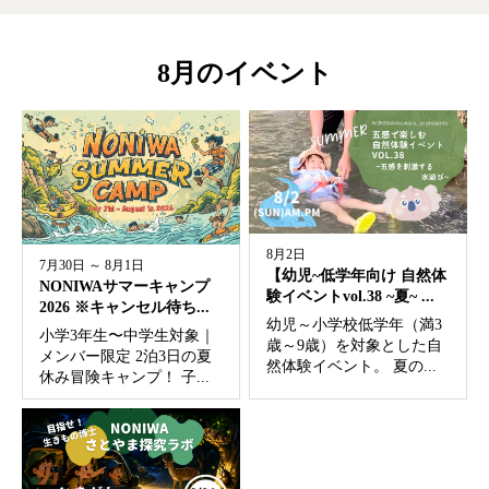
8月のイベント
8月2日
7月30日 ～ 8月1日
【幼児~低学年向け 自然体
NONIWAサマーキャンプ
験イベントvol.38 ~夏~ ...
2026 ※キャンセル待ち...
幼児～小学校低学年（満3
小学3年生〜中学生対象｜
歳～9歳）を対象とした自
メンバー限定 2泊3日の夏
然体験イベント。 夏の...
休み冒険キャンプ！ 子...