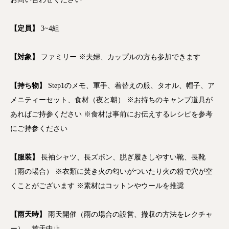
【定員】
3~4組
【対象】
ファミリー ※夫婦、カップルの方も参加できます
【持ち物】
Step1のメモ、軍手、着替えの服、タオル、帽子、ア
メニティーセット、食材（夜と朝） ※お持ちのキャンプ道具が
あればご持参ください ※食材は事前にお伝えするレシピを参考
にご持参ください
【服装】
長袖シャツ、長ズボン、脱ぎ履きしやすい靴、長靴
（雨の場合） ※衣類に焚き火の匂いがついたり火の粉で穴が空
くことがございます ※素材はコットンやウールを推奨
【雨天時】
雨天開催（雨の場合の設営、撤収の方法をレクチャ
ー）、荒天中止