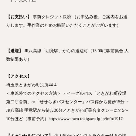
【お支払い】
事前クレジット決済 （お申込み後、ご案内をお送
りします。手作業のためお時間いただくことがございます）
【送迎】
JR八高線「明覚駅」からの送迎可（13:00に駅前集合 人
数制限あり）
【アクセス】
埼玉県ときがわ町別所44-4
＜車以外でのアクセス方法＞ ・イーグルバス「
ときがわ町役場
第二庁舎前」or「せせらぎバスセンター」
バス停から徒歩15分
・
JR八高線 明覚駅から徒歩30分／ときがわ町乗合タクシーにて5〜
10分ほど（事前予約）https://www.town.tokigawa.lg.jp/info/1917
【キャンセルについて】
少人数かつインストラクター付きの講