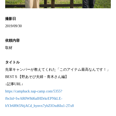
撮影日
2019/09/30
依頼内容
取材
タイトル
先輩キャンパーが教えてくれた「このアイテム最高なんです！」
BEST５【野あそび夫婦・青木さん編】
↓記事URL↓
https://camphack.nap-camp.com/5355?
fbclid=IwAR0W8d6aIHDrkrEPNkLE-
hYJr689t5NtjACd_hynvx7ybZIOxd6Iu1-2Tx8