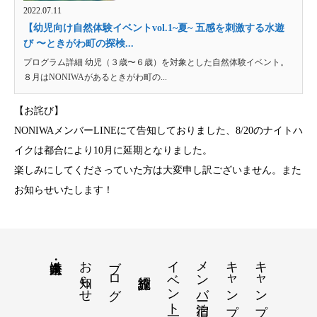
2022.07.11
【幼児向け自然体験イベントvol.1~夏~ 五感を刺激する水遊
び 〜ときがわ町の探検...
プログラム詳細 幼児（３歳〜６歳）を対象とした自然体験イベント。
８月はNONIWAがあるときがわ町の...
【お詫び】
NONIWAメンバーLINEにて告知しておりました、8/20のナイトハ
イクは都合により10月に延期となりました。
楽しみにしてくださっていた方は大変申し訳ございません。また
お知らせいたします！
お知らせ
ブログ
イベント一覧
メンバー宿泊
キャンプ講習
キャンプ民泊について
法人・企業向け