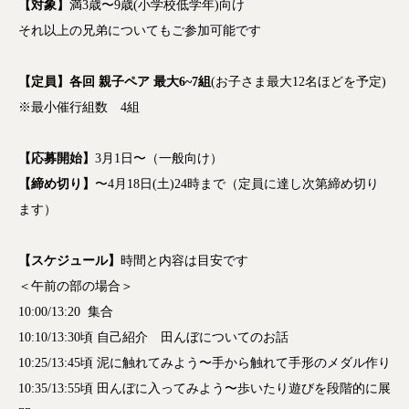
【対象】
満3歳〜9歳(小学校低学年)向け
それ以上の兄弟についてもご参加可能です
【定員】各回 親子ペア 最大6~7組
(お子さま最大12名ほどを予定)
※最小催行組数 4組
【応募開始】
3月1日〜（一般向け）
【締め切り】
〜4月18日(土)24時まで（定員に達し次第締め切り
ます）
【スケジュール】
時間と内容は目安です
＜午前の部の場合＞
10:00/13:20 集合
10:10/13:30頃 自己紹介 田んぼについてのお話
10:25/13:45頃 泥に触れてみよう〜手から触れて手形のメダル作り
10:35/13:55頃 田んぼに入ってみよう〜歩いたり遊びを段階的に展