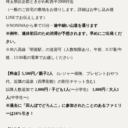
埼玉県比企郡ときがわ町西平2008付近
（一般のご自宅の敷地をお借りします。詳細はお申し込み後
LINEでお伝えします）
※NONIWAから車で15分・
途中細い山道を通ります
※例年、連休初日のため渋滞が予想されます。早めにご出発くだ
さい。
※JR八高線「明覚駅」の送迎可（人数制限あり。午前…9:37着/午
後…13:00着の電車でお越しください）
【料金】5,500円／親子2人
(レジャー保険、プレゼントおやつ
代、近隣の温泉（四季彩館）の割引チケット含む)
以降人数追加で
2,000円 / 子ども1人
(〜小学生)
1,000円 / 大人1
人
(中学生〜)
※過去に「田んぼでどろんこ」に参加されたことのあるファミリ
ーは10%引き！