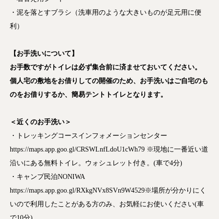
・泥を落とすブラシ（洗車用のような大きいものが足元用に便
利）
【お手洗いについて】
お手数ですがトイレは必ず集合前に済ませておいてください。
個人宅の敷地をお借りしての開催のため、お手洗いはご自宅のも
のをお借りするか、簡易テントトイレとなります。
＜近くのお手洗い＞
・トレッキングコースインフォメーションセンター
https://maps.app.goo.gl/CRSWLnfLdoU1cWh79 ※現地に一番近い道
沿いにある無料トイレ。ウォシュレット付き。(車で4分)
・キャンプ民泊NONIWA
https://maps.app.goo.gl/RXkgNVx8SVn9W4529※場所が分かりにく
いので利用したことがある方のみ、お気軽にお使いください(車
で10分)