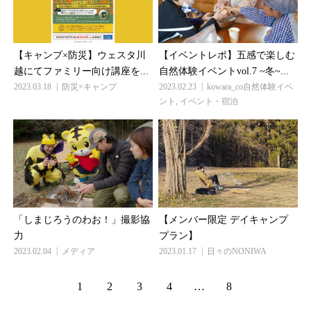
【キャンプ×防災】ウェスタ川
【イベントレポ】五感で楽しむ
越にてファミリー向け講座を...
自然体験イベントvol.7 ~冬~...
2023.03.18
防災×キャンプ
2023.02.23
kowara_co自然体験イベ
ント
,
イベント・宿泊
「しまじろうのわお！」撮影協
【メンバー限定 デイキャンプ
力
プラン】
2023.02.04
メディア
2023.01.17
日々のNONIWA
1
2
3
4
…
8