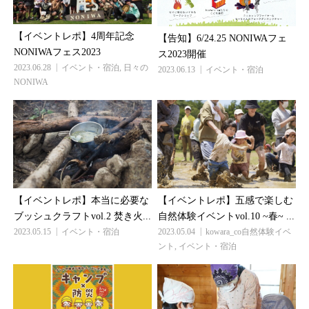
【イベントレポ】4周年記念
【告知】6/24.25 NONIWAフェ
NONIWAフェス2023
ス2023開催
2023.06.28
イベント・宿泊
,
日々の
2023.06.13
イベント・宿泊
NONIWA
【イベントレポ】本当に必要な
【イベントレポ】五感で楽しむ
ブッシュクラフトvol.2 焚き火...
自然体験イベントvol.10 ~春~ ...
2023.05.15
イベント・宿泊
2023.05.04
kowara_co自然体験イベ
ント
,
イベント・宿泊