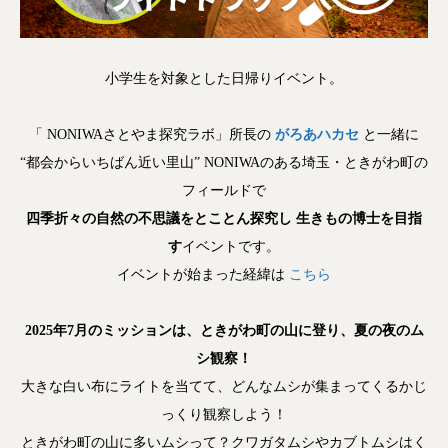
小学生を対象とした日帰りイベント。
「 NONIWAさとやま探究ラボ」所長の
がろあハカセ
と一緒に
“都会からいちばん近い里山” NONIWAのある埼玉・ときがわ町の
フィールドで
四季折々の自然の不思議をとことん探究し 生きもの博士を目指
す
イベントです。
イベントが始まった経緯は
こちら
2025年7月のミッションは、ときがわ町の山に登り、夏の夜のム
シ観察！
大きな白い布にライトを当てて、どんなムシが集まってくるかじ
っくり観察しよう！
ときがわ町の山に多いムシって？クワガタムシやカブトムシはく