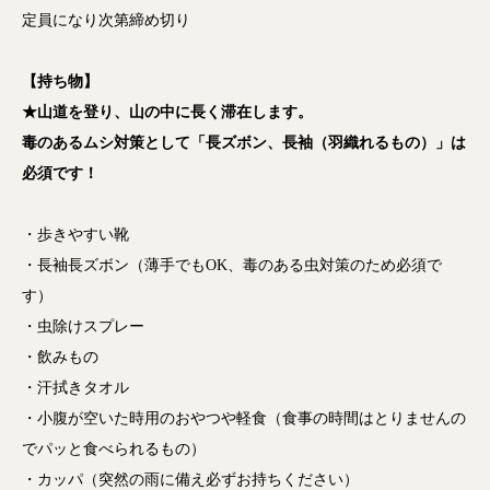
定員になり次第締め切り
【持ち物】
★山道を登り、山の中に長く滞在します。
毒のあるムシ対策として「長ズボン、長袖（羽織れるもの）」は
必須です！
・歩きやすい靴
・長袖長ズボン（薄手でもOK、毒のある虫対策のため必須で
す）
・虫除けスプレー
・飲みもの
・汗拭きタオル
・小腹が空いた時用のおやつや軽食（食事の時間はとりませんの
でパッと食べられるもの）
・カッパ（突然の雨に備え必ずお持ちください）