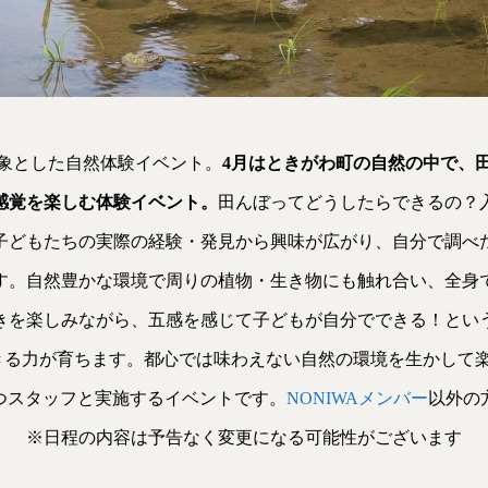
対象とした自然体験イベント。
4月はときがわ町の自然の中で、
感覚を楽しむ体験イベント。
田んぼってどうしたらできるの？
子どもたちの実際の経験・発見から興味が広がり、自分で調べ
す。自然豊かな環境で周りの植物・生き物にも触れ合い、全身
きを楽しみながら、五感を感じて子どもが自分でできる！とい
きる力が育ちます。都心では味わえない自然の環境を生かして楽
つスタッフと実施するイベントです。
NONI
WAメンバー
以外の
※日程の内容は予告なく変更になる可能性がございます